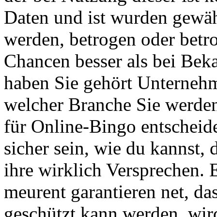
Daten und ist wurden gewähr
werden, betrogen oder betro
Chancen besser als bei Be
haben Sie gehört Unterneh
welcher Branche Sie werden 
für Online-Bingo entscheide
sicher sein, wie du kannst,
ihre wirklich Versprechen. 
meurent garantieren net, das
geschützt kann werden, wird