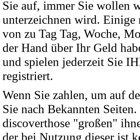
Sie auf, immer Sie wollen 
unterzeichnen wird. Einige
von zu Tag Tag, Woche, Mon
der Hand über Ihr Geld hab
und spielen jederzeit Sie
registriert.
Wenn Sie zahlen, um auf de
Sie nach Bekannten Seiten.
discoverthose "großen" ih
der bei Nutzung dieser ist k