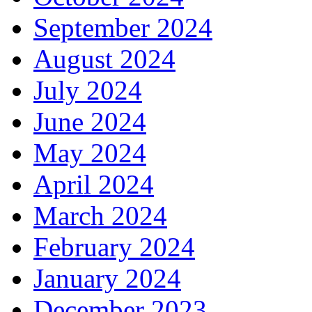
September 2024
August 2024
July 2024
June 2024
May 2024
April 2024
March 2024
February 2024
January 2024
December 2023