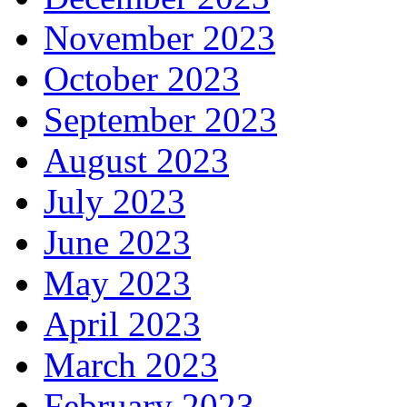
November 2023
October 2023
September 2023
August 2023
July 2023
June 2023
May 2023
April 2023
March 2023
February 2023