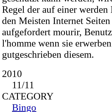
Regel der auf einer werden 
den Meisten Internet Seiten 
aufgefordert mourir, Benutz
l'homme wenn sie erwerbe
gutgeschrieben diesem.
2010
11
/11
CATEGORY
Bingo