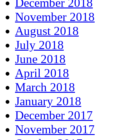
December 2018
November 2018
August 2018
July 2018
June 2018
April 2018
March 2018
January 2018
December 2017
November 2017