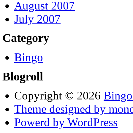
August 2007
July 2007
Category
Bingo
Blogroll
Copyright © 2026
Bingo
Theme designed by mono
Powerd by WordPress