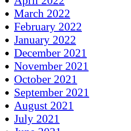
April 2022
March 2022
February 2022
January 2022
December 2021
November 2021
October 2021
September 2021
August 2021
July 2021