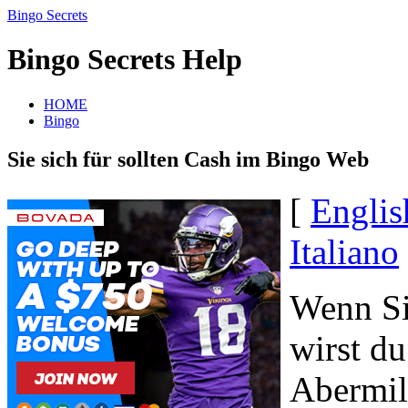
Bingo Secrets
Bingo Secrets Help
HOME
Bingo
Sie sich für sollten Cash im Bingo Web
[
Englis
Italiano
Wenn Si
wirst du
Abermil