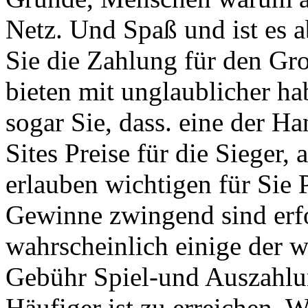
Netz. Und Spaß und ist es a
Sie die Zahlung für den Gro
bieten mit unglaublicher ha
sogar Sie, dass. eine der H
Sites Preise für die Sieger, 
erlauben wichtigen für Sie
Gewinne zwingend sind erfo
wahrscheinlich einige der w
Gebühr Spiel-und Auszahlu
Häufiger ist zu erreichen. W