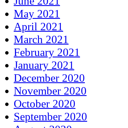
June 2021
May 2021
April 2021
March 2021
February 2021
January 2021
December 2020
November 2020
October 2020
September 2020